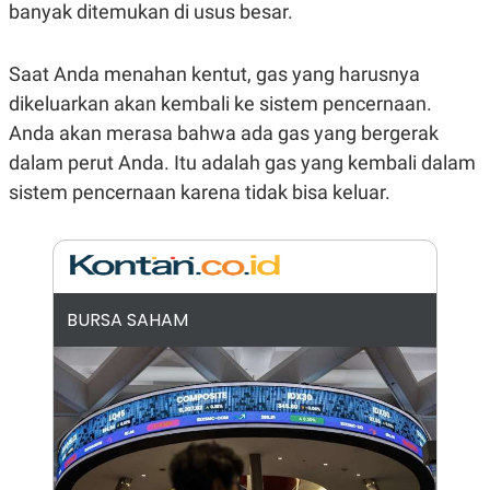
banyak ditemukan di usus besar.
N
S
E
E
W
R
Saat Anda menahan kentut, gas yang harusnya
S
E
S
M
dikeluarkan akan kembali ke sistem pencernaan.
E
O
T
N
Anda akan merasa bahwa ada gas yang bergerak
U
I
dalam perut Anda. Itu adalah gas yang kembali dalam
P
A
A
K
sistem pencernaan karena tidak bisa keluar.
D
I
V
L
A
S
K
O
R
BURSA SAHAM
P
O
R
A
S
I
K
N
I
A
L
T