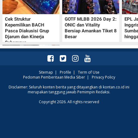
Cek Struktur
GOTF MLBB 2026 Day 2:
EPL J
Kepemilikan BACH
ONIC dan Vitality
Inggri
Pasca Diakusisi Grup
Bersiap Amankan Tiket 8
Sumba
Djarum dan Kinerja
Besar
hingg
Sahamnya
Sitemap
|
Profile
|
Term of Use
Pedoman Pemberitaan Media Siber
|
Privacy Policy
Kode Redeem Sword of
Disclaimer: Seluruh konten berita yang ditayangkan di kontan.co.id ini
merupakan tanggung jawab Pemimpin Redaksi.
Convallaria per Agustus
2026: Segera Klaim
Copyright 2026. All rights reserved
Luxite Gratis