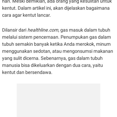
hari. Meski demikian, ada orang yang kesulitan untuk
R
G
kentut. Dalam artikel ini, akan dijelaskan bagaimana
S
I
O
O
cara agar kentut lancar.
N
N
A
A
L
L
F
Dilansir dari
healthline.com
, gas masuk dalam tubuh
I
melalui sistem pencernaan. Penumpukan gas dalam
N
A
tubuh semakin banyak ketika Anda merokok, minum
N
C
menggunakan sedotan, atau mengonsumsi makanan
E
yang sulit dicerna. Sebenarnya, gas dalam tubuh
Y
C
A
A
manusia bisa dikeluarkan dengan dua cara, yaitu
N
R
kentut dan bersendawa.
G
I
T
T
E
A
R
H
.
U
.
.
K
L
E
I
S
F