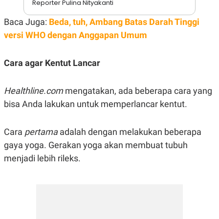
Reporter Pulina Nityakanti
S
A
A
G
T
E
Baca Juga:
Beda, tuh, Ambang Batas Darah Tinggi
D
S
A
versi WHO dengan Anggapan Umum
T
A
Cara agar Kentut Lancar
K
L
O
I
N
P
T
S
Healthline.com
mengatakan, ada beberapa cara yang
A
U
N
S
bisa Anda lakukan untuk memperlancar kentut.
T
V
Cara
pertama
adalah dengan melakukan beberapa
JARINGAN
gaya yoga. Gerakan yoga akan membuat tubuh
menjadi lebih rileks.
K
P
O
R
N
E
T
S
A
S
N
R
A
E