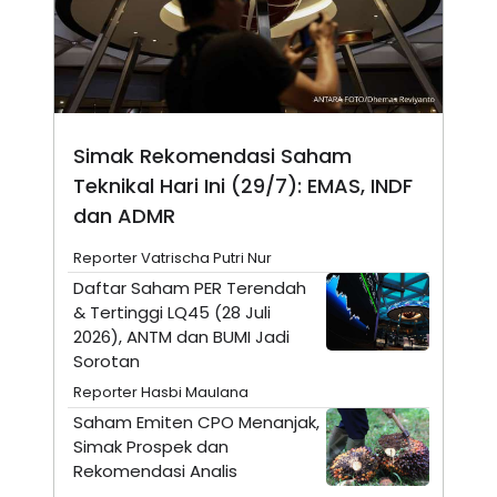
A
I
S
V
K
E
E
M
E
N
T
E
Simak Rekomendasi Saham
R
Teknikal Hari Ini (29/7): EMAS, INDF
I
A
dan ADMR
N
L
Reporter Vatrischa Putri Nur
E
S
Daftar Saham PER Terendah
T
& Tertinggi LQ45 (28 Juli
A
2026), ANTM dan BUMI Jadi
R
I
Sorotan
Reporter Hasbi Maulana
KANAL
Saham Emiten CPO Menanjak,
Simak Prospek dan
P
I
Rekomendasi Analis
U
M