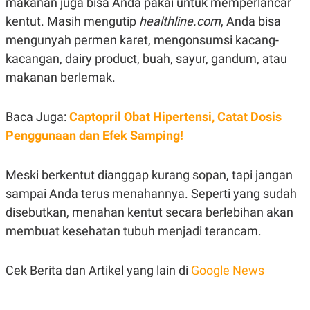
makanan juga bisa Anda pakai untuk memperlancar
R
T
I
kentut. Masih mengutip
healthline.com
, Anda bisa
S
mengunyah permen karet, mengonsumsi kacang-
I
N
kacangan, dairy product, buah, sayur, gandum, atau
G
makanan berlemak.
K
G
M
E
Baca Juga:
Captopril Obat Hipertensi, Catat Dosis
D
Penggunaan dan Efek Samping!
I
A
.
I
Meski berkentut dianggap kurang sopan, tapi jangan
D
sampai Anda terus menahannya. Seperti yang sudah
disebutkan, menahan kentut secara berlebihan akan
membuat kesehatan tubuh menjadi terancam.
SITEMAP
PROFILE
TERM
OF
USE
Cek Berita dan Artikel yang lain di
Google News
PEDOMAN
PEMBERITAAN
SIBER
PRIVACY