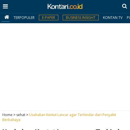
TERPOPULER
E-PAPER
BUSINESS INSIGHT
KONTAN TV
P
MY
KONTAN
Daftar
Masuk
BERITA
I
N
N
A
Home
>
sehat
>
Usahakan Kentut Lancar agar Terhindar dari Penyakit
V
S
Berbahaya
E
I
S
O
T
N