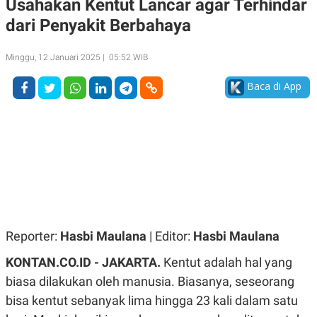
Usahakan Kentut Lancar agar Terhindar
A
A
dari Penyakit Berbahaya
S
L
I
K
I
Minggu, 12 Januari 2025 | 05:52 WIB
E
N
U
D
A
U
Baca di App
N
S
G
T
A
R
N
I
P
I
E
N
L
T
U
E
A
R
N
N
G
A
U
S
Reporter:
Hasbi Maulana
| Editor:
Hasbi Maulana
S
I
A
O
KONTAN.CO.ID - JAKARTA.
Kentut adalah hal yang
H
N
A
A
biasa dilakukan oleh manusia. Biasanya, seseorang
L
bisa kentut sebanyak lima hingga 23 kali dalam satu
P
R
E
E