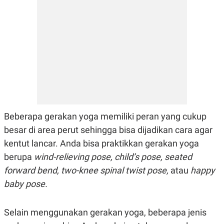
C
L
A
E
D
A
E
S
M
E
Y
.
I
D
L
K
A
I
N
N
G
E
G
R
A
J
Beberapa gerakan yoga memiliki peran yang cukup
N
A
A
E
besar di area perut sehingga bisa dijadikan cara agar
N
M
kentut lancar. Anda bisa praktikkan gerakan yoga
C
I
E
T
berupa
wind-relieving pose, child’s pose, seated
T
E
A
N
forward bend, two-knee spinal twist pose,
atau
happy
K
baby pose.
E
A
P
D
A
V
Selain menggunakan gerakan yoga, beberapa jenis
P
E
E
R