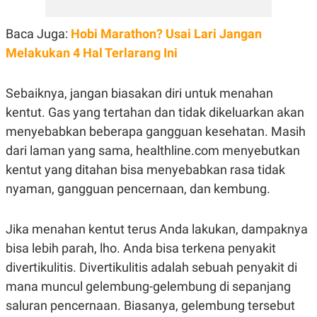
E
R
Baca Juga:
Hobi Marathon? Usai Lari Jangan
F
B
O
U
Melakukan 4 Hal Terlarang Ini
K
S
U
I
S
N
E
Sebaiknya, jangan biasakan diri untuk menahan
S
kentut. Gas yang tertahan dan tidak dikeluarkan akan
S
I
menyebabkan beberapa gangguan kesehatan. Masih
N
S
dari laman yang sama, healthline.com menyebutkan
I
kentut yang ditahan bisa menyebabkan rasa tidak
G
H
nyaman, gangguan pencernaan, dan kembung.
T
S
B
T
E
Jika menahan kentut terus Anda lakukan, dampaknya
O
L
C
A
bisa lebih parah, lho. Anda bisa terkena penyakit
K
N
divertikulitis. Divertikulitis adalah sebuah penyakit di
S
J
E
A
mana muncul gelembung-gelembung di sepanjang
T
O
U
N
saluran pencernaan. Biasanya, gelembung tersebut
P