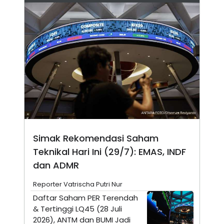
A
I
S
V
K
E
E
M
E
N
T
E
R
I
A
N
L
E
S
Simak Rekomendasi Saham
T
A
Teknikal Hari Ini (29/7): EMAS, INDF
R
I
dan ADMR
Reporter Vatrischa Putri Nur
KANAL
Daftar Saham PER Terendah
& Tertinggi LQ45 (28 Juli
P
I
2026), ANTM dan BUMI Jadi
U
M