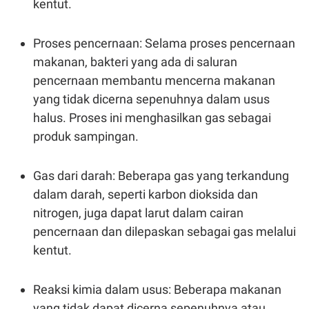
kentut.
C
L
A
E
D
A
E
S
Proses pencernaan: Selama proses pencernaan
M
E
Y
.
makanan, bakteri yang ada di saluran
I
pencernaan membantu mencerna makanan
D
yang tidak dicerna sepenuhnya dalam usus
L
K
A
I
halus. Proses ini menghasilkan gas sebagai
N
N
G
E
produk sampingan.
G
R
A
J
N
A
Gas dari darah: Beberapa gas yang terkandung
A
E
N
M
dalam darah, seperti karbon dioksida dan
C
I
E
T
nitrogen, juga dapat larut dalam cairan
T
E
pencernaan dan dilepaskan sebagai gas melalui
A
N
K
kentut.
E
A
P
D
A
V
Reaksi kimia dalam usus: Beberapa makanan
P
E
E
R
yang tidak dapat dicerna sepenuhnya atau