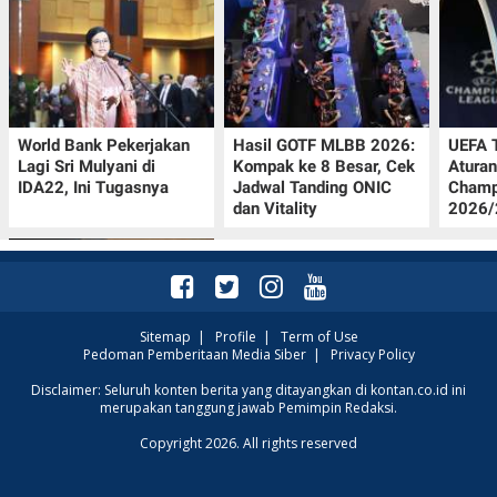
World Bank Pekerjakan
Hasil GOTF MLBB 2026:
UEFA 
Lagi Sri Mulyani di
Kompak ke 8 Besar, Cek
Aturan
IDA22, Ini Tugasnya
Jadwal Tanding ONIC
Champ
dan Vitality
2026/2
Sitemap
|
Profile
|
Term of Use
Pedoman Pemberitaan Media Siber
|
Privacy Policy
Jadwal Persija vs Arema
Disclaimer: Seluruh konten berita yang ditayangkan di kontan.co.id ini
merupakan tanggung jawab Pemimpin Redaksi.
FC Perebutan Juara 3
Piala Presiden 2026,
Copyright 2026. All rights reserved
Kick-off Sore Ini