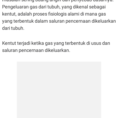
R
G
Pengeluaran gas dari tubuh, yang dikenal sebagai
S
I
O
O
kentut, adalah proses fisiologis alami di mana gas
N
N
A
A
yang terbentuk dalam saluran pencernaan dikeluarkan
L
L
dari tubuh.
F
I
N
A
Kentut terjadi ketika gas yang terbentuk di usus dan
N
saluran pencernaan dikeluarkan.
C
E
Y
C
A
A
N
R
G
I
T
T
E
A
R
H
.
U
.
.
K
L
E
I
S
F