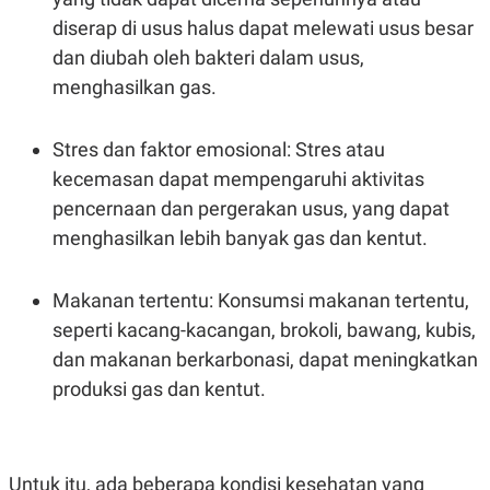
R
T
diserap di usus halus dapat melewati usus besar
I
S
dan diubah oleh bakteri dalam usus,
I
N
menghasilkan gas.
G
K
G
Stres dan faktor emosional: Stres atau
M
kecemasan dapat mempengaruhi aktivitas
E
D
pencernaan dan pergerakan usus, yang dapat
I
A
menghasilkan lebih banyak gas dan kentut.
.
I
D
Makanan tertentu: Konsumsi makanan tertentu,
seperti kacang-kacangan, brokoli, bawang, kubis,
dan makanan berkarbonasi, dapat meningkatkan
SITEMAP
PROFILE
TERM
OF
produksi gas dan kentut.
USE
PEDOMAN
PEMBERITAAN
SIBER
Untuk itu, ada beberapa kondisi kesehatan yang
PRIVACY