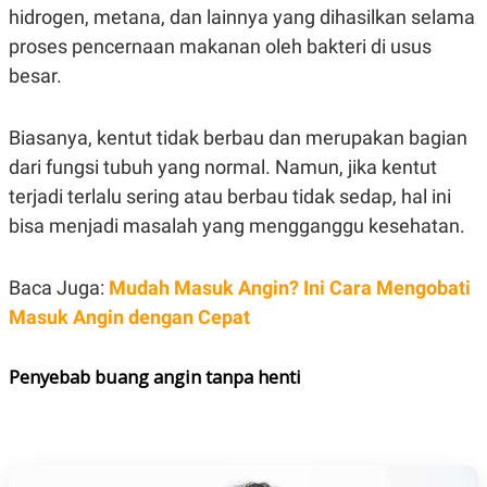
E
hidrogen, metana, dan lainnya yang dihasilkan selama
R
proses pencernaan makanan oleh bakteri di usus
F
B
O
U
besar.
K
S
U
I
S
N
Biasanya, kentut tidak berbau dan merupakan bagian
E
S
dari fungsi tubuh yang normal. Namun, jika kentut
S
I
terjadi terlalu sering atau berbau tidak sedap, hal ini
N
bisa menjadi masalah yang mengganggu kesehatan.
S
I
G
H
Baca Juga:
Mudah Masuk Angin? Ini Cara Mengobati
T
Masuk Angin dengan Cepat
S
B
T
E
O
L
Penyebab buang angin tanpa henti
C
A
K
N
S
J
E
A
T
O
U
N
P