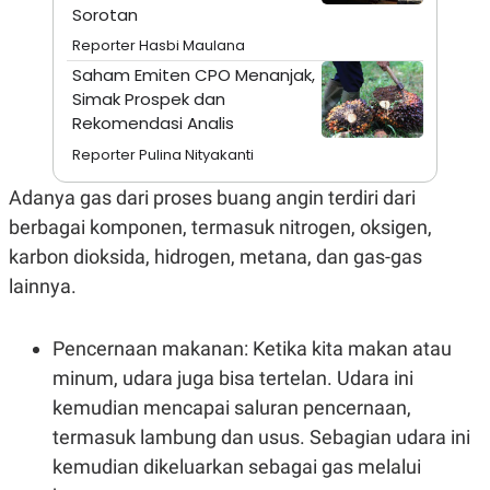
S
A
Sorotan
A
G
T
E
Reporter Hasbi Maulana
D
S
Saham Emiten CPO Menanjak,
A
T
Simak Prospek dan
A
Rekomendasi Analis
K
L
Reporter Pulina Nityakanti
O
I
N
P
T
S
Adanya gas dari proses buang angin terdiri dari
A
U
berbagai komponen, termasuk nitrogen, oksigen,
N
S
T
karbon dioksida, hidrogen, metana, dan gas-gas
V
lainnya.
JARINGAN
Pencernaan makanan: Ketika kita makan atau
K
P
minum, udara juga bisa tertelan. Udara ini
O
R
kemudian mencapai saluran pencernaan,
N
E
T
S
termasuk lambung dan usus. Sebagian udara ini
A
S
N
R
kemudian dikeluarkan sebagai gas melalui
A
E