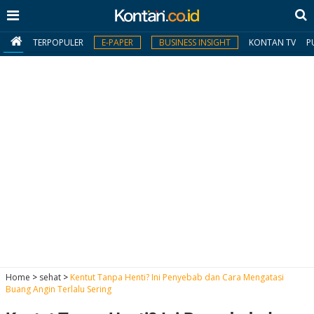
TERPOPULER
E-PAPER
BUSINESS INSIGHT
KONTAN TV
P
MY
KONTAN
Daftar
Masuk
BERITA
I
N
N
A
Home
>
sehat
>
Kentut Tanpa Henti? Ini Penyebab dan Cara Mengatasi
V
S
Buang Angin Terlalu Sering
E
I
S
O
T
N