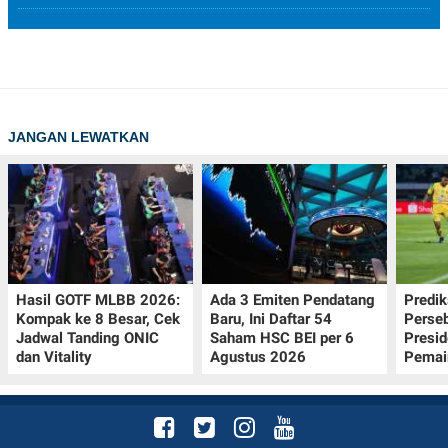
JANGAN LEWATKAN
Hasil GOTF MLBB 2026:
Ada 3 Emiten Pendatang
Predik
Kompak ke 8 Besar, Cek
Baru, Ini Daftar 54
Perseb
Jadwal Tanding ONIC
Saham HSC BEI per 6
Presi
dan Vitality
Agustus 2026
Pemai