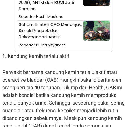
2026), ANTM dan BUMI Jadi
A
I
S
V
Sorotan
K
E
E
Reporter Hasbi Maulana
M
Saham Emiten CPO Menanjak,
E
N
Simak Prospek dan
T
Rekomendasi Analis
E
R
Reporter Pulina Nityakanti
I
A
1. Kandung kemih terlalu aktif
N
L
E
Penyakit bernama kandung kemih terlalu aktif atau
S
T
overactive bladder (OAB) mungkin bakal diderita oleh
A
R
orang berusia 40 tahunan. Dikutip dari Health, OAB ini
I
adalah kondisi ketika kandung kemih memproduksi
terlalu banyak urine. Sehingga, seseorang bakal sering
KANAL
buang air atau frekuensi ke toilet menjadi lebih rutin
dibandingkan sebelumnya. Meskipun kandung kemih
P
I
U
M
terlalu aktif (OAB) dapat terjadi pada semua usia,