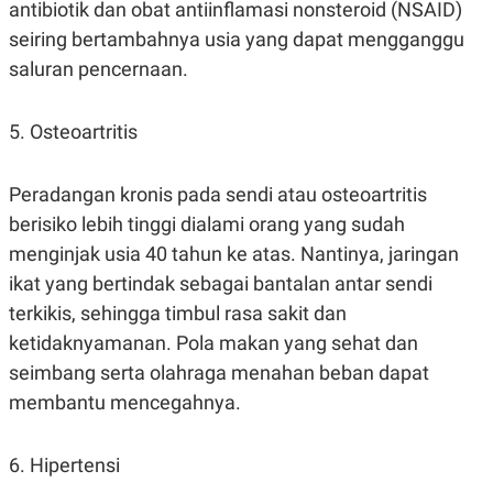
antibiotik dan obat antiinflamasi nonsteroid (NSAID)
R
T
I
seiring bertambahnya usia yang dapat mengganggu
S
I
saluran pencernaan.
N
G
K
5. Osteoartritis
G
M
E
Peradangan kronis pada sendi atau osteoartritis
D
I
berisiko lebih tinggi dialami orang yang sudah
A
.
menginjak usia 40 tahun ke atas. Nantinya, jaringan
I
ikat yang bertindak sebagai bantalan antar sendi
D
terkikis, sehingga timbul rasa sakit dan
ketidaknyamanan. Pola makan yang sehat dan
SITEMAP
PROFILE
TERM
seimbang serta olahraga menahan beban dapat
OF
membantu mencegahnya.
USE
PEDOMAN
PEMBERITAAN
6. Hipertensi
SIBER
PRIVACY