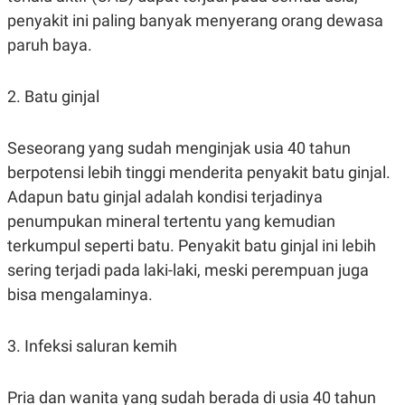
S
A
penyakit ini paling banyak menyerang orang dewasa
A
G
T
E
paruh baya.
D
S
A
T
A
2. Batu ginjal
K
L
O
I
N
P
Seseorang yang sudah menginjak usia 40 tahun
T
S
berpotensi lebih tinggi menderita penyakit batu ginjal.
A
U
N
S
Adapun batu ginjal adalah kondisi terjadinya
T
V
penumpukan mineral tertentu yang kemudian
terkumpul seperti batu. Penyakit batu ginjal ini lebih
JARINGAN
sering terjadi pada laki-laki, meski perempuan juga
bisa mengalaminya.
K
P
O
R
N
E
3. Infeksi saluran kemih
T
S
A
S
N
R
A
E
Pria dan wanita yang sudah berada di usia 40 tahun