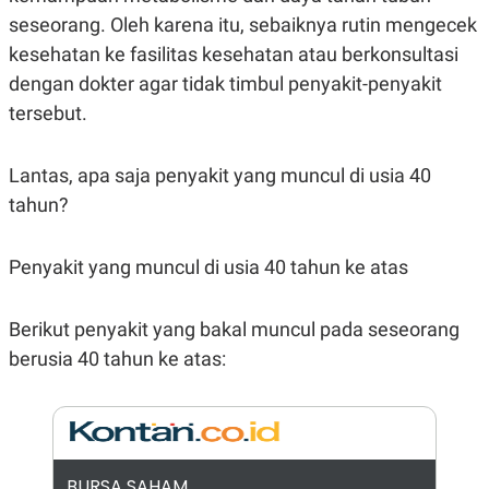
E
seseorang. Oleh karena itu, sebaiknya rutin mengecek
R
F
B
kesehatan ke fasilitas kesehatan atau berkonsultasi
O
U
dengan dokter agar tidak timbul penyakit-penyakit
K
S
U
I
tersebut.
S
N
E
S
Lantas, apa saja penyakit yang muncul di usia 40
S
I
tahun?
N
S
I
G
Penyakit yang muncul di usia 40 tahun ke atas
H
T
S
B
Berikut penyakit yang bakal muncul pada seseorang
T
E
berusia 40 tahun ke atas:
O
L
C
A
K
N
S
J
E
A
T
O
U
N
P
BURSA SAHAM