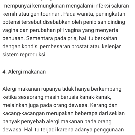
C
L
mempunyai kemungkinan mengalami infeksi saluran
A
E
D
A
kemih atau genitourinari. Pada wanita, peningkatan
E
S
M
E
potensi tersebut disebabkan oleh penipisan dinding
Y
.
vagina dan perubahan pH vagina yang menyertai
I
D
penuaan. Sementara pada pria, hal itu berkaitan
L
K
dengan kondisi pembesaran prostat atau kelenjar
A
I
N
N
sistem reproduksi.
G
E
G
R
A
J
4. Alergi makanan
N
A
A
E
N
M
C
I
Alergi makanan rupanya tidak hanya berkembang
E
T
T
E
ketika seseorang masih berusia kanak-kanak,
A
N
melainkan juga pada orang dewasa. Kerang dan
K
kacang-kacangan merupakan beberapa dari sekian
E
A
P
D
banyak penyebab alergi makanan pada orang
A
V
P
E
dewasa. Hal itu terjadi karena adanya penggunaan
E
R