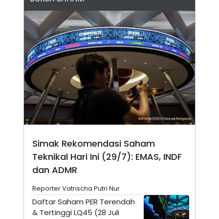
N
S
E
E
W
R
S
E
S
M
E
O
T
N
U
I
P
A
A
K
D
I
V
L
A
S
K
O
R
Simak Rekomendasi Saham
P
Teknikal Hari Ini (29/7): EMAS, INDF
O
R
dan ADMR
A
S
I
Reporter Vatrischa Putri Nur
K
N
Daftar Saham PER Terendah
I
A
& Tertinggi LQ45 (28 Juli
L
T