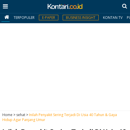
TERPOPULER
E-PAPER
BUSINESS INSIGHT
KONTAN TV
P
MY
KONTAN
Daftar
Masuk
BERITA
I
N
N
A
Home
>
sehat
>
Inilah Penyakit Sering Terjadi Di Usia 40 Tahun & Gaya
V
S
Hidup Agar Panjang Umur
E
I
S
O
T
N